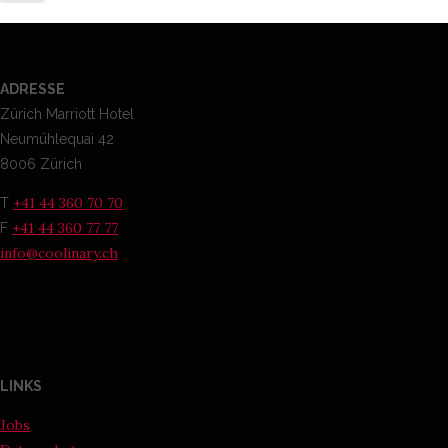
ADRESSE
Zürich Marriott Hotel
Neumühlequai 42
8006 Zürich
+41 44 360 70 70
T
+41 44 360 77 77
F
info@coolinary.ch
LINKS
Jobs