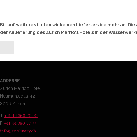
Bis auf weiteres bieten wir keinen Lieferservice mehr an. Di
der Anlieferung des Zürich Marriott Hotels in der Wasserwerk
ADRESSE
Zürich Marriott Hotel
Neumühlequai 42
8006 Zürich
+41 44 360 70 70
T
+41 44 360 77 77
F
info@coolinary.ch